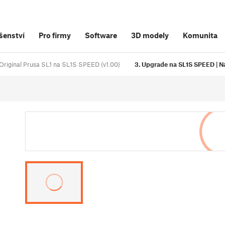
šenství
Pro firmy
Software
3D modely
Komunita
Original Prusa SL1 na SL1S SPEED (v1.00)
3. Upgrade na SL1S SPEED | Ná