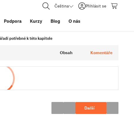
Čeština
Přihlásit se
Podpora
Kurzy
Blog
O nás
řadí potřebné k této kapitole
Obsah
Komentáře
Další