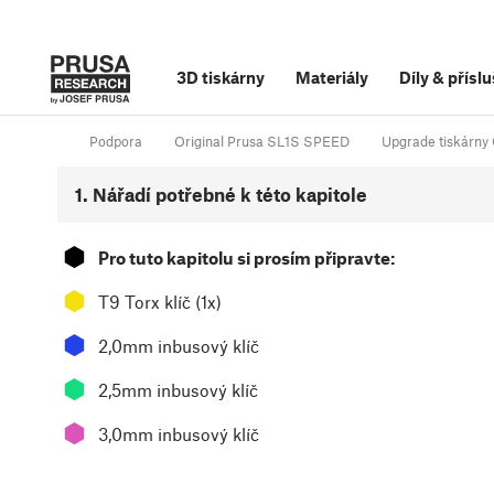
3D tiskárny
Materiály
Díly
&
příslu
Podpora
Original Prusa SL1S SPEED
Upgrade tiskárny 
1. Nářadí potřebné k této kapitole
⬢
Pro tuto kapitolu si prosím připravte:
⬢
T9 Torx klíč (1x)
⬢
2,0mm inbusový klíč
⬢
2,5mm inbusový klíč
⬢
3,0mm inbusový klíč