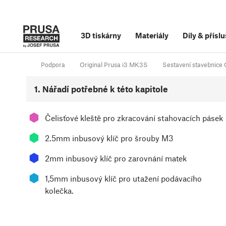
3D tiskárny
Materiály
Díly
&
příslu
Podpora
Original Prusa i3 MK3S
Sestavení stavebnice 
1. Nářadí potřebné k této kapitole
⬢
Čelisťové kleště pro zkracování stahovacích pásek
⬢
2.5mm inbusový klíč pro šrouby M3
⬢
2mm inbusový klíč pro zarovnání matek
⬢
1,5mm inbusový klíč pro utažení podávacího
kolečka.