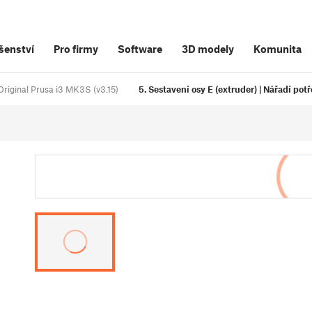
šenství
Pro firmy
Software
3D modely
Komunita
Original Prusa i3 MK3S (v3.15)
5. Sestavení osy E (extruder) | Nářadí pot