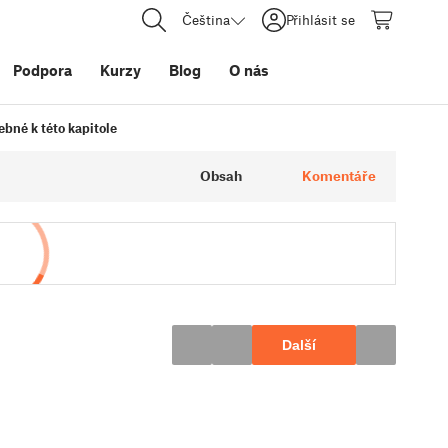
Čeština
Přihlásit se
Podpora
Kurzy
Blog
O nás
řebné k této kapitole
Obsah
Komentáře
Další