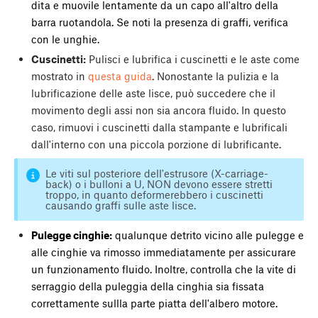
dita e muovile lentamente da un capo all'altro della
barra ruotandola. Se noti la presenza di graffi, verifica
con le unghie.
Cuscinetti:
Pulisci e lubrifica i cuscinetti e le aste come
mostrato in
questa guida
. Nonostante la pulizia e la
lubrificazione delle aste lisce, può succedere che il
movimento degli assi non sia ancora fluido. In questo
caso, rimuovi i cuscinetti dalla stampante e lubrificali
dall'interno con una piccola porzione di lubrificante.
Le viti sul posteriore dell'estrusore (X-carriage-
back) o i bulloni a U, NON devono essere stretti
troppo, in quanto deformerebbero i cuscinetti
causando graffi sulle aste lisce.
Pulegge cinghie:
qualunque detrito vicino alle pulegge e
alle cinghie va rimosso immediatamente per assicurare
un funzionamento fluido. Inoltre, controlla che la vite di
serraggio della puleggia della cinghia sia fissata
correttamente sullla parte piatta dell'albero motore.