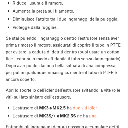
Riduce l'usura e il rumore.
Aumenta la presa sul filamento.
Diminuisce l'attrito tra i due ingranaggi della puleggia.
Protegge dalla ruggine.
Se stai pulendo l'ingranaggio dentro l'estrusore senza aver
prima rimosso il motore, assicurati di coprire il tubo in PTFE
per evitare la caduta di detriti dentro (puoi usare un cotton
fioc - coprirà in modo affidabile il tubo senza danneggiarlo).
Dopo aver pulito, dai una bella soffiata di aria compressa
per pulire qualunque rimasuglio, mentre il tubo di PTFE è
ancora coperto.
Apri lo sportello dell'idler dell'estrusore svitando la vite (o le
viti) sul lato sinistro dell'estrusore.
L'estrusore di
MK3 e MK2.5
ha
due viti idler
.
L'estrusore di
MK3S/+ e MK2.5S
ne ha
una
.
Entrambi gli ingranaggi dentati possono accumulare detriti