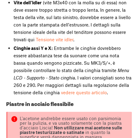
Vite dell'Idler
(vite M3x40 con la molla su di essa) non
deve essere troppo stretta o troppo lenta. In genere, la
testa della vite, sul lato sinistro, dovrebbe essere a livello
con la parte stampata dell'estrusore. I dettagli sulla
tensione ideale della vite del tenditore possono essere
trovati qui
Tensione vite idler
.
Cinghie assi Y e X:
Entrambe le cinghie dovrebbero
essere abbastanza tese da suonare come una nota
bassa quando vengono pizzicate. Su MK3/S/+, è
possibile controllare lo stato della cinghia tramite
Menu
LCD - Supporto - Stato cinghia
. I valori consigliati sono tra
260 e 290. Per maggiori dettagli sulla regolazione della
tensione della cinghia
vedere questo articolo
.
Piastre in acciaio flessibile
L'acetone andrebbe essere usato con parsimonia
per la pulizia, e va usato solamente con la piastra
d'acciaio Liscia!
Non utilizzare mai acetone sulle
piastre testurizzate o satinate
in quanto la
superfice verrà danneggiata in maniera