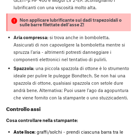
GLEIT-µ HF 400 e Mogul LV 2-EP. Sconsigliamo i
lubrificanti con una viscosità molto alta.
Non applicare lubrificante sui dadi trapezoidali o
sulle barre filettate dell'asse Z!
Aria compressa:
si trova anche in bomboletta.
Assicurati di non capovolgere la bomboletta mentre si
spruzza l'aria - altrimenti potresti danneggiare i
componenti elettronici nel tentativo di pulirli.
Spazzola:
una piccola spazzola di ottone è lo strumento
ideale per pulire le pulegge Bondtech. Se non hai una
spazzola di ottone, qualsiasi spazzola con setole dure
andrà bene. Alternativa: Puoi usare l'ago da agopuntura
che viene fornito con la stampante o uno stuzzicadenti.
Controllo assi
Cosa controllare nella stampante:
Aste lisce:
graffi/solchi - prendi ciascuna barra tra le