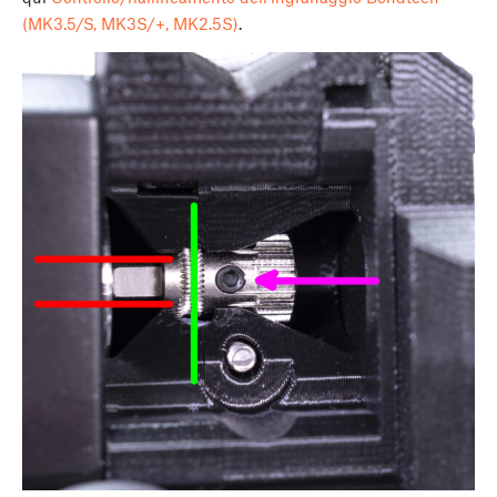
(MK3.5/S, MK3S/+, MK2.5S)
.