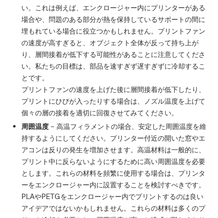
い。これは例えば、エンクロージャー内にプリンターがある
場合や、問題のある部分が熱を保持しているサポートの間に
埋もれている場合に役立つかもしれません。プリントファン
の速度が高すぎると、オブジェクト全体が反って持ち上が
り、層間接着が低下する可能性があることに注意してくださ
い。私たちの目標は、部品を速すぎず遅すぎずに冷却するこ
とです。
プリントファンの速度を上げた後に層間接着が低下したり、
プリントにひびが入ったりする場合は、ノズル温度を上げて
個々の層の接着を適切に回復させてみてください。
周囲温度
– 高温フィラメントの場合、安定した周囲温度を維
持するようにしてください。プリンター付近の開いた窓やエ
アコンは反りの発生を増加させます。高温材料は一般的に、
プリント中に反らないようにするために高い周囲温度を必要
とします。これらの材料を頻繁に使用する場合は、プリンタ
ーをエンクロージャー内に設置することを検討すべきです。
PLAやPETGをエンクロージャー内でプリントするのは良い
アイデアではないかもしれません。これらの材料は多くのプ