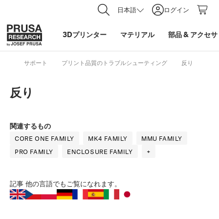
日本語
ログイン
3Dプリンター
マテリアル
部品
&
アクセサ
サポート
プリント品質のトラブルシューティング
反り
反り
関連するもの
CORE ONE FAMILY
MK4 FAMILY
MMU FAMILY
PRO FAMILY
ENCLOSURE FAMILY
+
記事
他の言語でもご覧になれます。