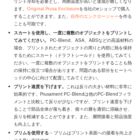
リント冷却を必要とし、周囲温度が高いと達成が難しくなり
ます。
Original Prusa Enclosure
を当社のeショップで購入
することができます。また、
自作のエンクロージャー
を作る
ことも可能です。
スカートを使用し、一度に複数のオブジェクトをプリントし
てみてください。
PC-Blend、ASA、ABSなどの高温材料の
場合、プリントされたオブジェクトの周りと内部に熱を保持
するためにスカート（ドラフトシールド）を使用してみてく
ださい。一度に複数のオブジェクトをプリントすることも熱
の保持に役立つ場合があります。問題のある部分をヒートベ
ッドの中心に向けて配置してみてください。
プリント速度を下げます。
これは反りの大きい材料に非常に
効果的です。Prusament PC-Blendは他のPC-Blendフィラ
メントと比較して反りが少ないですが、プリント速度を下げ
ることで部品全体が落ち着き、個々の層を適切に溶融させ、
反りを軽減することができます。また、層間接着と部品強度
も向上します。
ブリムを使用する
– ブリムはプリント表面への接着を向上さ
せる良い方法です。