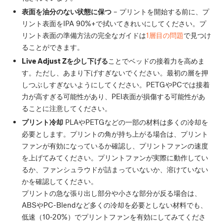
表面を油分のない状態に保つ
– プリントを開始する前に、プ
リント表面をIPA 90%+で拭いてきれいにしてください。プ
リント表面の準備方法の完全なガイドは
1層目の問題
で見つけ
ることができます。
Live Adjust Zを少し下げる
ことでベッドの接着力を高めま
す。ただし、あまり下げすぎないでください。最初の層を押
しつぶしすぎないようにしてください。PETGやPCでは接着
力が高すぎる可能性があり、PEI表面が損傷する可能性があ
ることに注意してください。
プリント冷却
PLAやPETGなどの一部の材料は多くの冷却を
必要とします。プリントの角が持ち上がる場合は、プリント
ファンが有効になっているか確認し、プリントファンの速度
を上げてみてください。プリントファンが実際に動作してい
るか、ファンシュラウドが詰まっていないか、溶けていない
かを確認してください。
プリントの急な張り出し部分や小さな部分が反る場合は、
ABSやPC-Blendなど多くの冷却を必要としない材料でも、
低速（10-20%）でプリントファンを有効にしてみてくださ