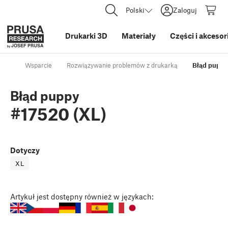
Polski
Zaloguj
Drukarki 3D
Materiały
Części i akcesor
Wsparcie
Rozwiązywanie problemów z drukarką
Błąd puppy
Błąd puppy
#17520 (XL)
Dotyczy
XL
Artykuł
jest dostępny również w językach: