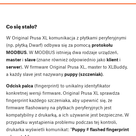
Co się stało?
W Original Prusa XL komunikacja z płytkami peryferyjnymi
(np. płytką Dwarf) odbywa się za pomocą
protokołu
MODBUS
. W MODBUS istnieją dwa rodzaje urządzeń,
master
i
slave
(znane również odpowiednio jako
klient
i
serwer
). W firmware Original Prusa XL, master to XLBuddy,
a każdy slave jest nazywany
puppy (szczeniak)
.
Odcisk palca
(fingerprint) to unikalny identyfikator
konkretnej wersji firmware. Original Prusa XL sprawdza
fingerprint każdego szczeniaka, aby upewnić się, że
firmware flashowany na płytkach peryferyjnych jest
kompatybilny z drukarką, a ich używanie jest bezpieczne. W
przypadku wystąpienia problemu podczas tej kontroli,
drukarka wyświetli komunikat: "
Puppy # flashed fingerprint