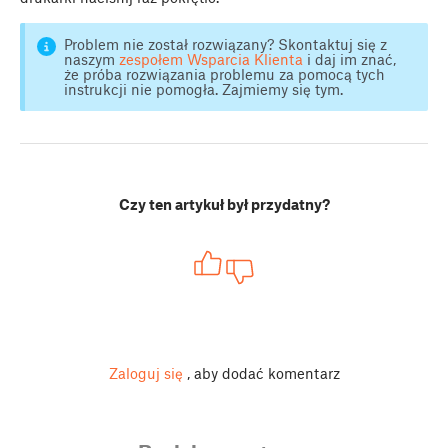
Problem nie został rozwiązany? Skontaktuj się z
naszym
zespołem Wsparcia Klienta
i daj im znać,
że próba rozwiązania problemu za pomocą tych
instrukcji nie pomogła. Zajmiemy się tym.
Czy ten artykuł był przydatny?
Zaloguj się
, aby dodać komentarz