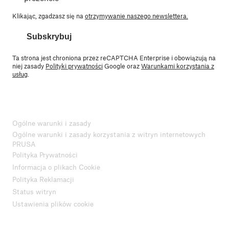
Klikając, zgadzasz się na
otrzymywanie naszego newslettera.
Subskrybuj
Ta strona jest chroniona przez reCAPTCHA Enterprise i obowiązują na
niej zasady
Polityki prywatności
Google oraz
Warunkami korzystania z
usług
.
Ogólne warunki i zasady
Ogólne warunki i zasady korzystania z witryn internetowych
PRUSA
Polityka Prywatności
Informacja o plikach Cookie
Polityka Reklamacji
Status witryn
Ustawienia plików cookie