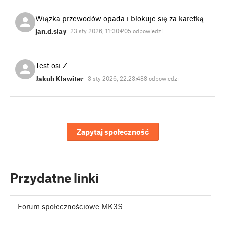
Wiązka przewodów opada i blokuje się za karetką
jan.d.slay
23 sty 2026, 11:30:20
5 odpowiedzi
Test osi Z
Jakub Klawiter
3 sty 2026, 22:23:48
8 odpowiedzi
Zapytaj społeczność
Przydatne linki
Forum społecznościowe MK3S