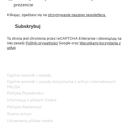
prezencie
Klikając, zgadzasz się na
otrzymywanie naszego newslettera.
Subskrybuj
Ta strona jest chroniona przez reCAPTCHA Enterprise i obowiązują na
niej zasady
Polityki prywatności
Google oraz
Warunkami korzystania z
usług
.
Ogólne warunki i zasady
Ogólne warunki i zasady korzystania z witryn internetowych
PRUSA
Polityka Prywatności
Informacja o plikach Cookie
Polityka Reklamacji
Status witryn
Ustawienia plików cookie