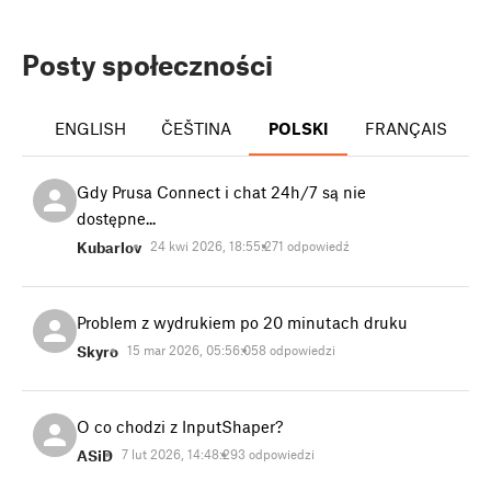
Posty społeczności
ENGLISH
ČEŠTINA
POLSKI
FRANÇAIS
I
Gdy Prusa Connect i chat 24h/7 są nie
dostępne...
Kubarlov
24 kwi 2026, 18:55:27
1 odpowiedź
Problem z wydrukiem po 20 minutach druku
Skyro
15 mar 2026, 05:56:05
8 odpowiedzi
O co chodzi z InputShaper?
ASiD
7 lut 2026, 14:48:29
3 odpowiedzi