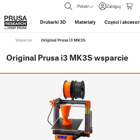
Polski
Zaloguj
Drukarki 3D
Materiały
Części i akcesor
Wsparcie
Original Prusa i3 MK3S
Original Prusa i3 MK3S
wsparcie