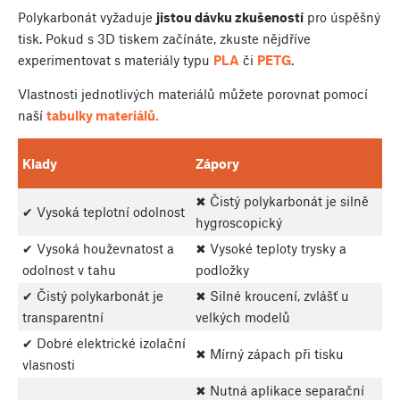
Polykarbonát vyžaduje
jistou dávku zkušeností
pro úspěšný
tisk. Pokud s 3D tiskem začínáte, zkuste nějdříve
experimentovat s materiály typu
PLA
či
PETG
.
Vlastnosti jednotlivých materiálů můžete porovnat pomocí
naší
tabulky materiálů.
Klady
Zápory
✖ Čistý polykarbonát je silně
✔ Vysoká teplotní odolnost
hygroscopický
✔ Vysoká houževnatost a
✖ Vysoké teploty trysky a
odolnost v tahu
podložky
✔ Čistý polykarbonát je
✖ Silné kroucení, zvlášť u
transparentní
velkých modelů
✔ Dobré elektrické izolační
✖ Mírný zápach při tisku
vlasnosti
✖ Nutná aplikace separační