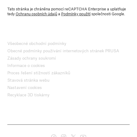
Tato stránka je chráněna pomocí reCAPTCHA Enterprise a uplatňuje
tedy
Ochranu osobních údajů
a
Podmínky použití
společnosti Google.
Všeobecné obchodní podmínky
Obecné podmínky používání internetových stránek PRUSA
Zásady ochrany soukromí
Informace o cookies
Proces řešení stížností zákazníků
Stavová stránka webu
Nastavení cookies
Recyklace 3D tiskárny