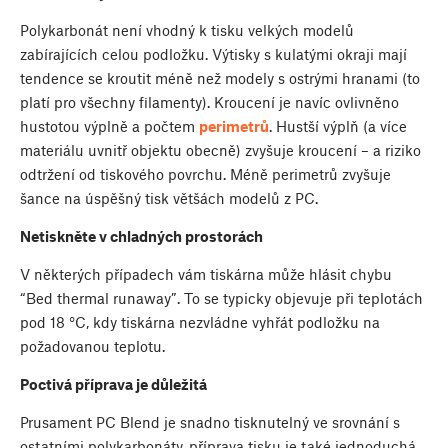
Polykarbonát není vhodný k tisku velkých modelů
zabírajících celou podložku. Výtisky s kulatými okraji mají
tendence se kroutit méně než modely s ostrými hranami (to
platí pro všechny filamenty). Kroucení je navíc ovlivněno
hustotou výplně a počtem
perimetrů
. Hustší výplň (a více
materiálu uvnitř objektu obecně) zvyšuje kroucení – a riziko
odtržení od tiskového povrchu. Méně perimetrů zvyšuje
šance na úspěšný tisk většách modelů z PC.
Netiskněte v chladných prostorách
V některých případech vám tiskárna může hlásit chybu
“Bed thermal runaway”. To se typicky objevuje při teplotách
pod 18 °C, kdy tiskárna nezvládne vyhřát podložku na
požadovanou teplotu.
Poctivá příprava je důležitá
Prusament PC Blend je snadno tisknutelný ve srovnání s
ostatními polykarbonáty, příprava tisku je také jednoduchá.