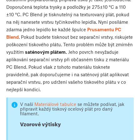
Doporučená teplota trysky a podložky je 275±10 °C a 110
±10 °C. PC Blend je tisknutelný na texturovaný plát, pokud
na něj nanesete vrstvu tyčinkového lepidla. Nyní posíláme
zdarma jedno lepidlo ke každé špulce
Prusamentu PC
Blend
. Pokud budete tisknout bez separační vrstvy, riskujete
poškození tiskového plátu. Tento problém může být zmírněn
využitím
saténovým plátem.
Jeho povrch nevyžaduje
aplikování separační vrstvy při občasném tisku z materiálu
PC Blend. Pokud však z tohoto materiálu tisknete
pravidelně, pak doporučujeme i na saténový plát aplikovat
separační vrstvu, pro udržení vašeho tiskového plátu v co
nejlepší kondici.
V naší
Materiálové tabulce
se můžete podívat, jak
připravit každý tiskový ocelový plát pro daný
filament.
Vzorové výtisky