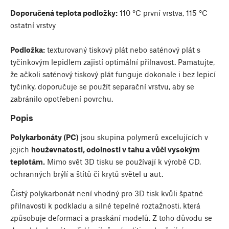
Doporučená teplota podložky:
110 °C první vrstva, 115 °C
ostatní vrstvy
Podložka:
texturovaný tiskový plát nebo saténový plát s
tyčinkovým lepidlem zajistí optimální přilnavost. Pamatujte,
že ačkoli saténový tiskový plát funguje dokonale i bez lepicí
tyčinky, doporučuje se použít separační vrstvu, aby se
zabránilo opotřebení povrchu.
Popis
Polykarbonáty (PC)
jsou skupina polymerů excelujících v
jejich
houževnatosti, odolnosti v tahu a vůči vysokým
teplotám.
Mimo svět 3D tisku se používají k výrobě CD,
ochranných brýlí a štítů či krytů světel u aut.
Čistý polykarbonát není vhodný pro 3D tisk kvůli špatné
přilnavosti k podkladu a silné tepelné roztažnosti, která
způsobuje deformaci a praskání modelů. Z toho důvodu se