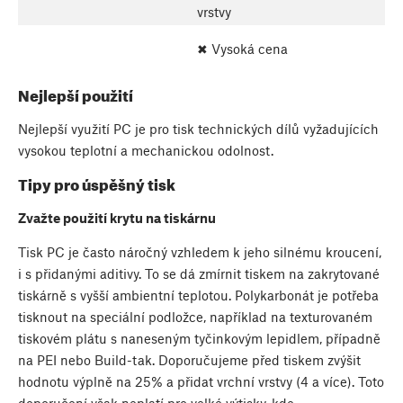
vrstvy
✖ Vysoká cena
Nejlepší použití
Nejlepší využití PC je pro tisk technických dílů vyžadujících
vysokou teplotní a mechanickou odolnost.
Tipy pro úspěšný tisk
Zvažte použití krytu na tiskárnu
Tisk PC je často náročný vzhledem k jeho silnému kroucení,
i s přidanými aditivy. To se dá zmírnit tiskem na zakrytované
tiskárně s vyšší ambientní teplotou. Polykarbonát je potřeba
tisknout na speciální podložce, například na texturovaném
tiskovém plátu s naneseným tyčinkovým lepidlem, případně
na PEI nebo Build-tak. Doporučujeme před tiskem zvýšit
hodnotu výplně na 25% a přidat vrchní vrstvy (4 a více). Toto