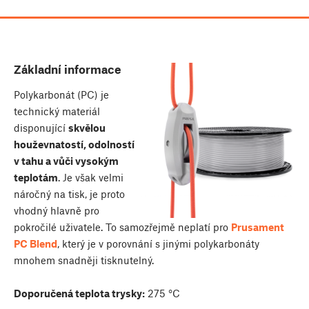
Základní informace
Polykarbonát (PC) je
technický materiál
disponující
skvělou
houževnatostí, odolností
v tahu a vůči vysokým
teplotám
. Je však velmi
náročný na tisk, je proto
vhodný hlavně pro
pokročilé uživatele. To samozřejmě neplatí pro
Prusament
PC Blend
, který je v porovnání s jinými polykarbonáty
mnohem snadněji tisknutelný.
Doporučená teplota trysky:
275 °C