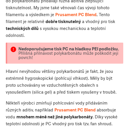
do polykarbonátu přidávají různá aditiva zlepšující
tisknutelnost. My jsme také věnovali čas vývoji tohoto
filamentu a výsledkem je
Prusament PC Blend
.
Tento
filament je relativně
dobře tisknutelný
a vhodný pro tisk
technických dílů
s vysokou mechanickou a teplotní
odolností.
Nedoporučujeme tisk PC na hladkou PEI podložku.
Přílišná přilnavost polykarbonátu může poškodit její
povrch!
Hlavní nevýhodou většiny polykarbonátů je fakt, že jsou
extrémně hygroskopické (pohlcují vlhkost). Měly by být
proto uchovávány ve vzduchotěsných obalech s
vysoušedlem (silica gel) a před tiskem vysušeny v troubě.
Někteří výrobci zmírňují pohlcování vody přidáváním
různých aditiv, například
Prusament PC Blend
absorbuje
vodu
mnohem méně než jiné polykarbonáty
. Díky vysoké
teplotní odolnosti je PC vhodný pro tisk tzv. fan shroud.