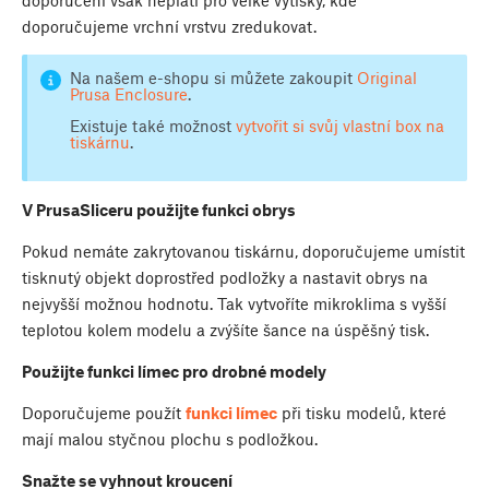
doporučení však neplatí pro velké výtisky, kde
doporučujeme vrchní vrstvu zredukovat.
Na našem e-shopu si můžete zakoupit
Original
Prusa Enclosure
.
Existuje také možnost
vytvořit si svůj vlastní box na
tiskárnu
.
V PrusaSliceru použijte funkci obrys
Pokud nemáte zakrytovanou tiskárnu, doporučujeme umístit
tisknutý objekt doprostřed podložky a nastavit obrys na
nejvyšší možnou hodnotu. Tak vytvoříte mikroklima s vyšší
teplotou kolem modelu a zvýšíte šance na úspěšný tisk.
Použijte funkci límec pro drobné modely
Doporučujeme použít
funkci límec
při tisku modelů, které
mají malou styčnou plochu s podložkou.
Snažte se vyhnout kroucení