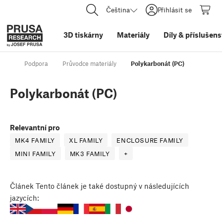
Čeština
Přihlásit se
3D tiskárny
Materiály
Díly
&
příslušens
Podpora
Průvodce materiály
Polykarbonát (PC)
Polykarbonát (PC)
Relevantní pro
MK4 FAMILY
XL FAMILY
ENCLOSURE FAMILY
MINI FAMILY
MK3 FAMILY
+
Článek
Tento článek je také dostupný v následujících
jazycích: