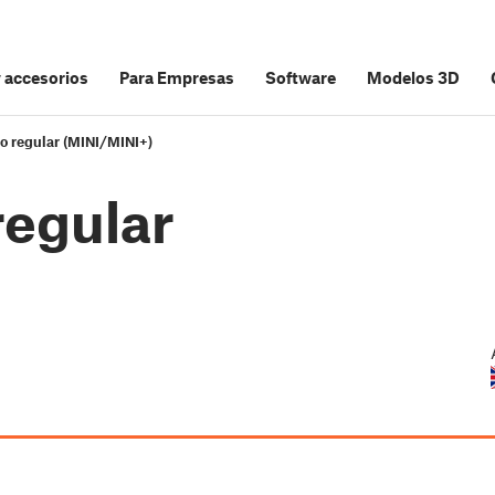
y accesorios
Para Empresas
Software
Modelos 3D
 regular (MINI/MINI+)
egular