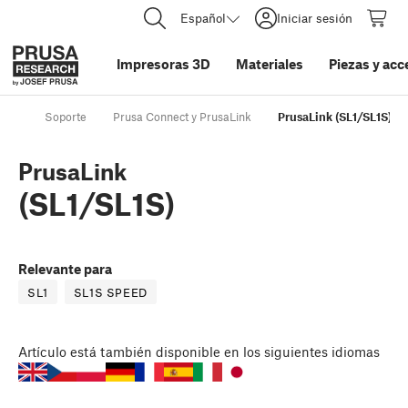
Español
Iniciar sesión
Impresoras 3D
Materiales
Piezas y acc
Soporte
Prusa Connect y PrusaLink
PrusaLink (SL1/SL1S)
PrusaLink
(SL1/SL1S)
Relevante para
SL1
SL1S SPEED
Artículo
está también disponible en los siguientes idiomas