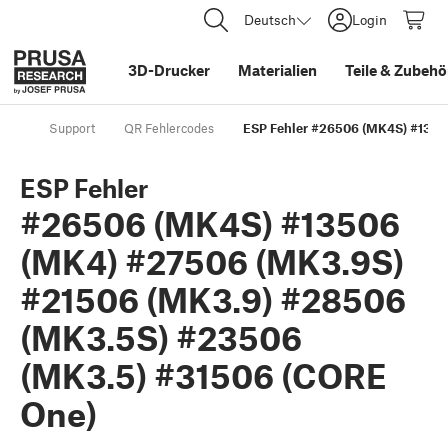
Deutsch
Login
3D-Drucker
Materialien
Teile
&
Zubehö
Support
QR Fehlercodes
ESP Fehler #26506 (MK4S) #1350
ESP Fehler
#26506 (MK4S) #13506
(MK4) #27506 (MK3.9S)
#21506 (MK3.9) #28506
(MK3.5S) #23506
(MK3.5) #31506 (CORE
One)