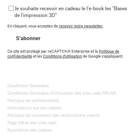
Je souhaite recevoir en cadeau le l'e-book les "Bases
de l'impression 3D"
En cliquant, vous acceptez de
recevoir notre newsletter.
S'abonner
Ce site est protégé par reCAPTCHA Enterprise et la
Politique de
confidentialité
et les
Conditions d'utilisation
de Google s'appliquent.
Conditions Générales
Conditions Générales d'Utilisation des sites web PRUSA
Politique de confidentialité
Informations sur les cookies
Politique de traitement des réclamations clients
Page d'état des sites web
Paramètres des cookies