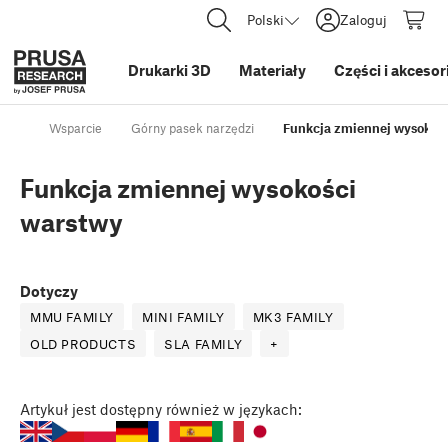
Polski
Zaloguj
Drukarki 3D
Materiały
Części i akcesor
Wsparcie
Górny pasek narzędzi
Funkcja zmiennej wysokoś
Funkcja zmiennej wysokości
warstwy
Dotyczy
MMU FAMILY
MINI FAMILY
MK3 FAMILY
OLD PRODUCTS
SLA FAMILY
+
Artykuł
jest dostępny również w językach: