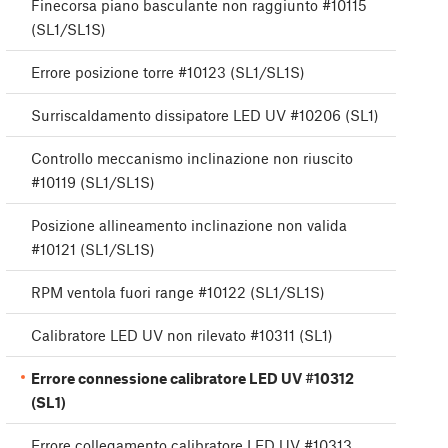
Finecorsa piano basculante non raggiunto #10115
(SL1/SL1S)
Errore posizione torre #10123 (SL1/SL1S)
Surriscaldamento dissipatore LED UV #10206 (SL1)
Controllo meccanismo inclinazione non riuscito
#10119 (SL1/SL1S)
Posizione allineamento inclinazione non valida
#10121 (SL1/SL1S)
RPM ventola fuori range #10122 (SL1/SL1S)
Calibratore LED UV non rilevato #10311 (SL1)
Errore connessione calibratore LED UV #10312
(SL1)
Errore collegamento calibratore LED UV #10313