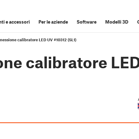
i e accessori
Per le aziende
Software
Modelli 3D
nessione calibratore LED UV #10312 (SL1)
one calibratore LE