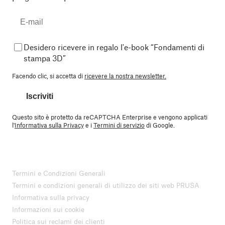
Desidero ricevere in regalo l'e-book “Fondamenti di
stampa 3D”
Facendo clic, si accetta di
ricevere la nostra newsletter.
Iscriviti
Questo sito è protetto da reCAPTCHA Enterprise e vengono applicati
l'
Informativa sulla Privacy
e i
Termini di servizio
di Google.
Termini e Condizioni Generali
Termini e condizioni generali di utilizzo dei siti web PRUSA
Informativa sulla privacy
Informazioni sui cookie
Politica sui reclami dei clienti