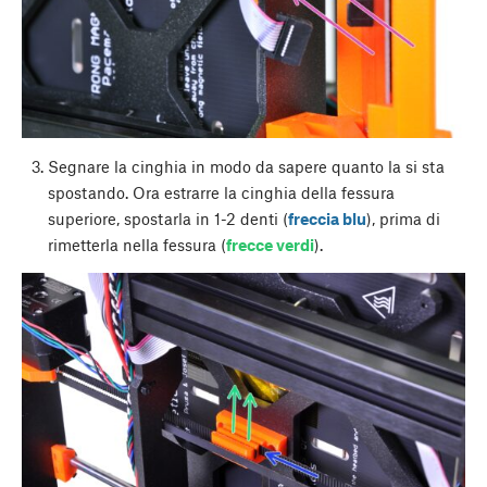
Segnare la cinghia in modo da sapere quanto la si sta
spostando. Ora estrarre la cinghia della fessura
superiore, spostarla in 1-2 denti (
freccia blu
), prima di
rimetterla nella fessura (
frecce verdi
).