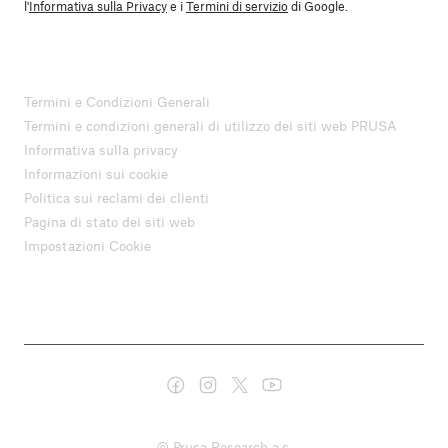
l'
Informativa sulla Privacy
e i
Termini di servizio
di Google.
Termini e Condizioni Generali
Termini e condizioni generali di utilizzo dei siti web PRUSA
Informativa sulla privacy
Informazioni sui cookie
Politica sui reclami dei clienti
Pagina di stato dei siti web
Impostazioni Cookie
© Prusa Research a.s.