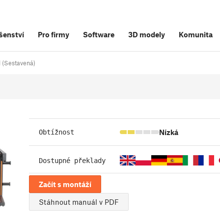
šenství
Pro firmy
Software
3D modely
Komunita
d (Sestavená)
Nízká
Obtížnost
Dostupné překlady
Začít s montáží
Stáhnout manuál v PDF