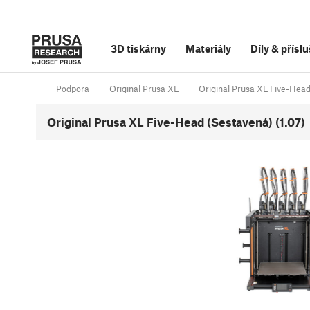
3D tiskárny
Materiály
Díly
&
příslu
Podpora
Original Prusa XL
Original Prusa XL Five-Hea
Original Prusa XL Five-Head (Sestavená) (1.07)