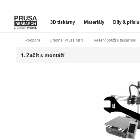
3D tiskárny
Materiály
Díly
&
příslu
Podpora
Original Prusa MINI
Řešení potíží s tiskárnou
1. Začít s montáží