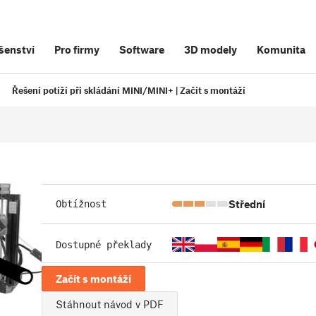
šenství
Pro firmy
Software
3D modely
Komunita
Řešení potíží při skládání MINI/MINI+ | Začít s montáží
Střední
Obtížnost
Dostupné překlady
Začít s montáží
Stáhnout návod v PDF