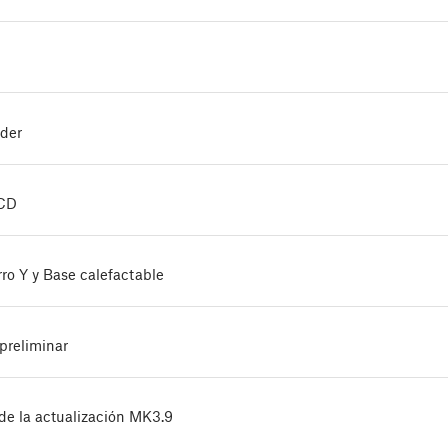
uder
LCD
rro Y y Base calefactable
preliminar
de la actualización MK3.9