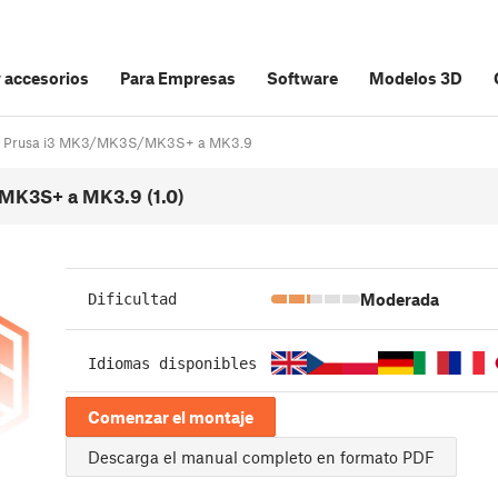
y accesorios
Para Empresas
Software
Modelos 3D
inal Prusa i3 MK3/MK3S/MK3S+ a MK3.9
/MK3S+ a MK3.9 (1.0)
Moderada
Dificultad
Idiomas disponibles
Comenzar el montaje
Descarga el manual completo en formato PDF