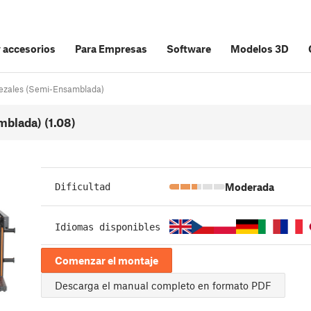
y accesorios
Para Empresas
Software
Modelos 3D
bezales (Semi-Ensamblada)
blada) (1.08)
Moderada
Dificultad
Idiomas disponibles
Comenzar el montaje
Descarga el manual completo en formato PDF