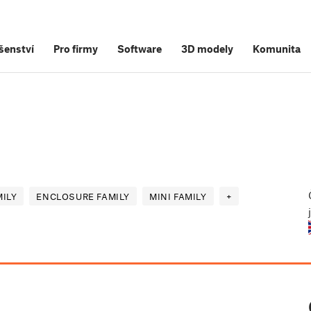
šenství
Pro firmy
Software
3D modely
Komunita
ILY
ENCLOSURE FAMILY
MINI FAMILY
+