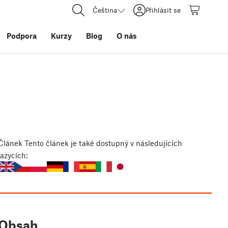
Čeština
Přihlásit se
Podpora
Kurzy
Blog
O nás
Článek
Tento článek je také dostupný v následujících
jazycích:
Obsah