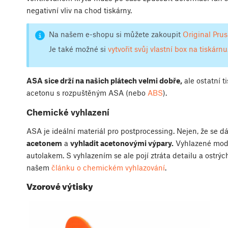
negativní vliv na chod tiskárny.
Na našem e-shopu si můžete zakoupit
Original Pru
Je také možné si
vytvořit svůj vlastní box na tiskárnu
ASA sice drží na našich plátech velmi dobře,
ale ostatní 
acetonu s rozpuštěným ASA (nebo
ABS
).
Chemické vyhlazení
ASA je ideální materiál pro postprocessing. Nejen, že se d
acetonem
a
vyhladit acetonovými výpary.
Vyhlazené model
autolakem. S vyhlazením se ale pojí ztráta detailu a ostrýc
našem
článku o chemickém vyhlazování
.
Vzorové výtisky