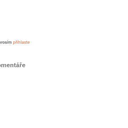
 prosím
přihlaste
omentáře