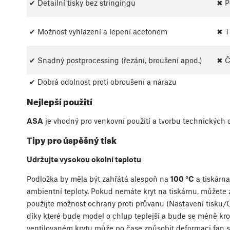
✔ Detailní tisky bez stringingu
✖ P
✔ Možnost vyhlazení a lepení acetonem
✖ T
✔ Snadný postprocessing (řezání, broušení apod.)
✖ Č
✔ Dobrá odolnost proti obroušení a nárazu
Nejlepší použití
ASA
je vhodný pro venkovní použití a tvorbu technických d
Tipy pro úspěšný tisk
Udržujte vysokou okolní teplotu
Podložka by měla být zahřátá alespoň na
100 °C
a tiskárna
ambientní teploty. Pokud nemáte kryt na tiskárnu, můžete 
použijte možnost ochrany proti průvanu (Nastavení tisku/Ob
díky které bude model o chlup teplejší a bude se méně krou
ventilovaném krytu může po čase způsobit deformaci fan s