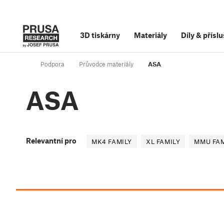
3D tiskárny
Materiály
Díly
&
příslu
Podpora
Průvodce materiály
ASA
ASA
Relevantní pro
MK4 FAMILY
XL FAMILY
MMU FAM