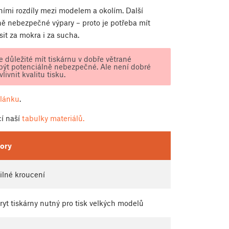
ími rozdíly mezi modelem a okolím. Další
lně nebezpečné výpary – proto je potřeba mít
it za mokra i za sucha.
 důležité mít tiskárnu v dobře větrané
být potenciálně nebezpečné. Ale není dobré
ivnit kvalitu tisku.
lánku
.
cí naší
tabulky materiálů.
ory
ilné kroucení
ryt tiskárny nutný pro tisk velkých modelů