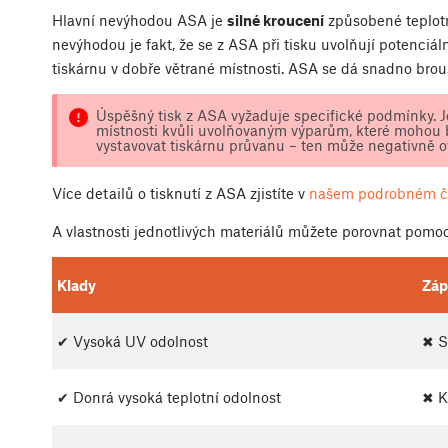
Hlavní nevýhodou ASA je
silné kroucení
způsobené teplotn
nevýhodou je fakt, že se z ASA při tisku uvolňují potenciá
tiskárnu v dobře větrané místnosti. ASA se dá snadno brous
Úspěšný tisk z ASA vyžaduje specifické podmínky. Je
místnosti kvůli uvolňovaným výparům, které mohou 
vystavovat tiskárnu průvanu – ten může negativně ovl
Více detailů o tisknutí z ASA zjistíte v
našem podrobném č
A vlastnosti jednotlivých materiálů můžete porovnat pomo
Klady
Záp
✔ Vysoká UV odolnost
✖ S
✔ Donrá vysoká teplotní odolnost
✖ K