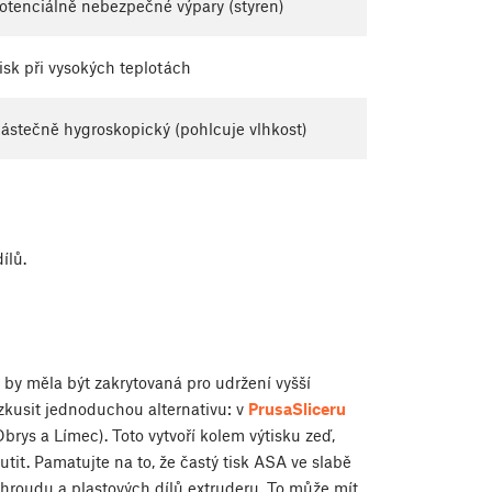
otenciálně nebezpečné výpary (styren)
isk při vysokých teplotách
ástečně hygroskopický (pohlcuje vlhkost)
ílů.
 by měla být zakrytovaná pro udržení vyšší
zkusit jednoduchou alternativu: v
PrusaSliceru
rys a Límec). Toto vytvoří kolem výtisku zeď,
tit. Pamatujte na to, že častý tisk ASA ve slabě
hroudu a plastových dílů extruderu. To může mít