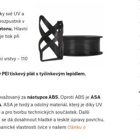
ky své UV a
u rozpustné v
etonu.
Hlavní
e tisk při
í vrstvy – 110
 PEI tiskový plát s tyčinkovým lepidlem.
považovaný za
nástupce ABS
. Oproti ABS je
ASA
á.
ASA je tvrdý a odolný materiál, který je díky UV
í
a pro tvorbu technických součástek. Další
ré se dá dosáhnout hladké a lesklé úpravy povrchu.
hanické vlastnosti (více v našem
článku o