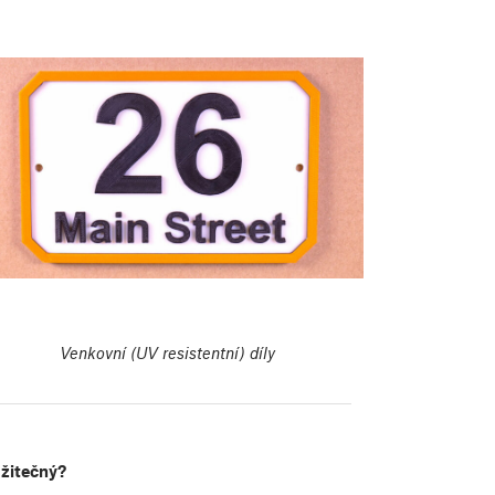
Venkovní (UV resistentní) díly
užitečný?