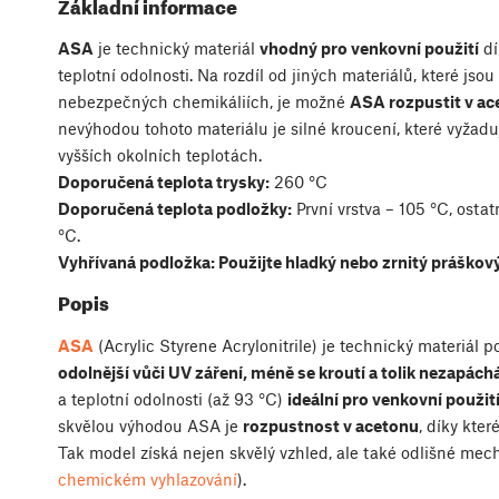
Základní informace
ASA
je technický materiál
vhodný pro venkovní použití
dí
teplotní odolnosti. Na rozdíl od jiných materiálů, které jso
nebezpečných chemikáliích, je možné
ASA rozpustit v ac
nevýhodou tohoto materiálu je silné kroucení, které vyžaduj
vyšších okolních teplotách.
Doporučená teplota trysky:
260 °C
Doporučená teplota podložky:
První vrstva – 105 °C, ostatn
°C.
Vyhřívaná podložka: Použijte hladký nebo zrnitý práškový
Popis
ASA
(Acrylic Styrene Acrylonitrile) je technický materiál 
odolnější vůči UV záření, méně se kroutí a tolik nezapách
a teplotní odolnosti (až 93 °C)
ideální pro venkovní použit
skvělou výhodou ASA je
rozpustnost v acetonu
, díky kte
Tak model získá nejen skvělý vzhled, ale také odlišné mec
chemickém vyhlazování
).