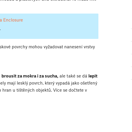
sa Enclosure
.
tiskové povrchy mohou vyžadovat nanesení vrstvy
á
brousit za mokra i za sucha,
ale také se dá
lepit
y mají lesklý povrch, který vypadá jako ošetřený
h hran u tištěných objektů. Více se dočtete v