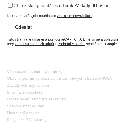
Chci získat jako dárek e-book Základy 3D tisku
Kliknutím udělujete souhlas se
zasíláním newsletteru
.
Odeslat
Tato stránka je chráněna pomocí reCAPTCHA Enterprise a uplatňuje
tedy
Ochranu osobních údajů
a
Podmínky použití
společnosti Google.
Všeobecné obchodní podmínky
Obecné podmínky používání internetových stránek PRUSA
Zásady ochrany soukromí
Informace o cookies
Proces řešení stížností zákazníků
Stavová stránka webu
Nastavení cookies
Recyklace 3D tiskárny