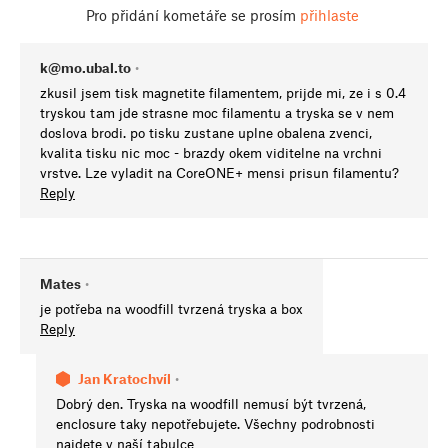
Pro přidání kometáře se prosím
přihlaste
k@mo.ubal.to
•
zkusil jsem tisk magnetite filamentem, prijde mi, ze i s 0.4
tryskou tam jde strasne moc filamentu a tryska se v nem
doslova brodi. po tisku zustane uplne obalena zvenci,
kvalita tisku nic moc - brazdy okem viditelne na vrchni
vrstve. Lze vyladit na CoreONE+ mensi prisun filamentu?
Reply
Mates
•
je potřeba na woodfill tvrzená tryska a box
Reply
Jan Kratochvíl
•
Dobrý den. Tryska na woodfill nemusí být tvrzená,
enclosure taky nepotřebujete. Všechny podrobnosti
najdete v naší tabulce