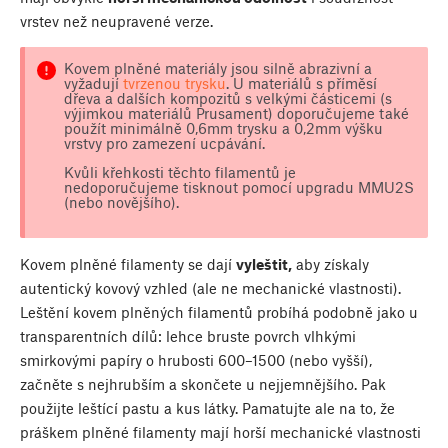
vrstev než neupravené verze.
Kovem plněné materiály jsou silně abrazivní a
vyžadují
tvrzenou trysku
. U materiálů s příměsí
dřeva a dalších kompozitů s velkými částicemi (s
výjimkou materiálů Prusament) doporučujeme také
použít minimálně 0,6mm trysku a 0,2mm výšku
vrstvy pro zamezení ucpávání.
Kvůli křehkosti těchto filamentů je
nedoporučujeme tisknout pomocí upgradu MMU2S
(nebo novějšího).
Kovem plněné filamenty se dají
vyleštit,
aby získaly
autentický kovový vzhled (ale ne mechanické vlastnosti).
Leštění kovem plněných filamentů probíhá podobně jako u
transparentních dílů: lehce bruste povrch vlhkými
smirkovými papíry o hrubosti 600–1500 (nebo vyšší),
začněte s nejhrubším a skončete u nejjemnějšího. Pak
použijte leštící pastu a kus látky. Pamatujte ale na to, že
práškem plněné filamenty mají horší mechanické vlastnosti