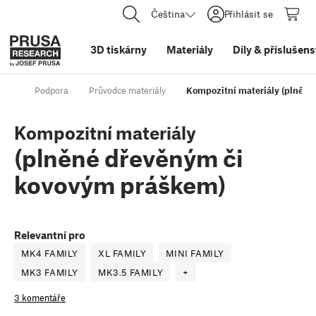
Čeština
Přihlásit se
3D tiskárny
Materiály
Díly
&
příslušens
Podpora
Průvodce materiály
Kompozitní materiály (plněn
Kompozitní materiály
(plněné dřevěným či
kovovým práškem)
Relevantní pro
MK4 FAMILY
XL FAMILY
MINI FAMILY
MK3 FAMILY
MK3.5 FAMILY
+
3 komentáře