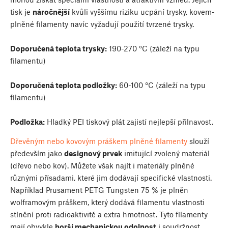
tisk je
náročnější
kvůli vyššímu riziku ucpání trysky, kovem-
plněné filamenty navíc vyžadují použití tvrzené trysky.
Doporučená teplota trysky:
190-270 °C (záleží na typu
filamentu)
Doporučená teplota podložky:
60-100 °C (záleží na typu
filamentu)
Podložka:
Hladký PEI tiskový plát zajistí nejlepší přilnavost.
Dřevěným nebo kovovým práškem plněné filamenty
slouží
především jako
designový prvek
imitující zvolený materiál
(dřevo nebo kov). Můžete však najít i materiály plněné
různými přísadami, které jim dodávají specifické vlastnosti.
Například Prusament PETG Tungsten 75 % je plněn
wolframovým práškem, který dodává filamentu vlastnosti
stínění proti radioaktivitě a extra hmotnost. Tyto filamenty
mají obvykle
horší mechanickou odolnost
i soudržnost