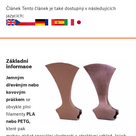
Článek
Tento článek je také dostupný v následujících
jazycích:
Základní
informace
Jemným
dřevěným nebo
kovovým
práškem
se
obvykle plní
filamenty
PLA
nebo PETG,
které pak
mohou získat speciální vlastnosti a atraktivní vzhled. Jejich