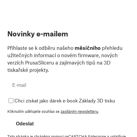
Novinky e-mailem
Přihlaste se k odběru našeho
měsíčního
přehledu
užitečných informací o novém firmware, nových
verzích PrusaSliceru a zajímavých tipů na 3D
tiskařské projekty.
Chci získat jako dárek e-book Základy 3D tisku
Kliknutím udělujete souhlas se
zasíláním newsletteru
.
Odeslat
Tato stránka je chráněna pomocí reCAPTCHA Enterprise a uplatňuje