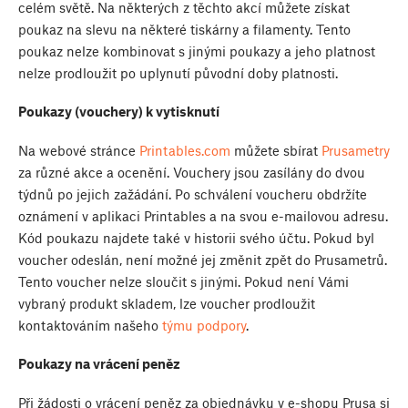
celém světě. Na některých z těchto akcí můžete získat
poukaz na slevu na některé tiskárny a filamenty. Tento
poukaz nelze kombinovat s jinými poukazy a jeho platnost
nelze prodloužit po uplynutí původní doby platnosti.
Poukazy (vouchery) k vytisknutí
Na webové stránce
Printables.com
můžete sbírat
Prusametry
za různé akce a ocenění. Vouchery jsou zasílány do dvou
týdnů po jejich zažádání. Po schválení voucheru obdržíte
oznámení v aplikaci Printables a na svou e-mailovou adresu.
Kód poukazu najdete také v historii svého účtu. Pokud byl
voucher odeslán, není možné jej změnit zpět do Prusametrů.
Tento voucher nelze sloučit s jinými. Pokud není Vámi
vybraný produkt skladem, lze voucher prodloužit
kontaktováním našeho
týmu podpory
.
Poukazy na vrácení peněz
Při žádosti o vrácení peněz za objednávku v e-shopu Prusa si