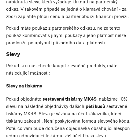
nabídnuta sleva, která vyžaduje kliknutí na partnerský
odkaz. V takovém případě se jedná o klamavé chování - za
zboží zaplatíte plnou cenu a partner obdrží finanční provizi.
Pokud máte poukaz z partnerského odkazu, nelze tento
poukaz kombinovat s jinými poukazy a jeho platnost nelze
prodloužit po uplynutí původního data platnosti.
Slevy
Pokud si u nás chcete koupit zlevněné produkty, máte
následující možnosti:
Slevy na tiskárny
Pokud objednáte
sestavené tiskárny MK4S
, nabízíme 10%
slevu na následné objednávky dalších
pěti kusů
sestavené
tiskárny MK4S. Sleva je vázána na účet zákazníka, který
tiskárnu zakoupil. Není poskytována formou slevového kódu.
Poté, co vám bude doručena objednávka obsahující alespoň
jednu odpovídající tiskárnu, váš účet Prusa slevu