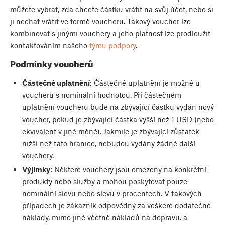
můžete vybrat, zda chcete částku vrátit na svůj účet, nebo si
ji nechat vrátit ve formě voucheru. Takový voucher lze
kombinovat s jinými vouchery a jeho platnost lze prodloužit
kontaktováním našeho
týmu podpory
.
Podmínky voucherů
Částečné uplatnění
: Částečné uplatnění je možné u
voucherů s nominální hodnotou. Při částečném
uplatnění voucheru bude na zbývající částku vydán nový
voucher, pokud je zbývající částka vyšší než 1 USD (nebo
ekvivalent v jiné měně). Jakmile je zbývající zůstatek
nižší než tato hranice, nebudou vydány žádné další
vouchery.
Výjimky
: Některé vouchery jsou omezeny na konkrétní
produkty nebo služby a mohou poskytovat pouze
nominální slevu nebo slevu v procentech. V takových
případech je zákazník odpovědný za veškeré dodatečné
náklady, mimo jiné včetně nákladů na dopravu. a