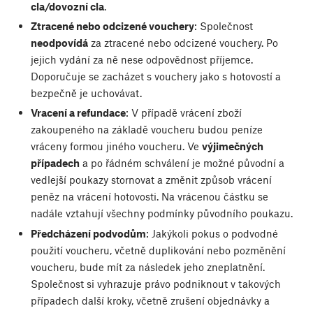
cla/dovozní cla
.
Ztracené nebo odcizené vouchery
: Společnost
neodpovídá
za ztracené nebo odcizené vouchery. Po
jejich vydání za ně nese odpovědnost příjemce.
Doporučuje se zacházet s vouchery jako s hotovostí a
bezpečně je uchovávat.
Vracení a refundace
: V případě vrácení zboží
zakoupeného na základě voucheru budou peníze
vráceny formou jiného voucheru. Ve
výjimečných
případech
a po řádném schválení je možné původní a
vedlejší poukazy stornovat a změnit způsob vrácení
peněz na vrácení hotovosti. Na vrácenou částku se
nadále vztahují všechny podmínky původního poukazu.
Předcházení podvodům
: Jakýkoli pokus o podvodné
použití voucheru, včetně duplikování nebo pozměnění
voucheru, bude mít za následek jeho zneplatnění.
Společnost si vyhrazuje právo podniknout v takových
případech další kroky, včetně zrušení objednávky a