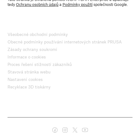
tedy
Ochranu osobních údajů
a
Podmínky použití
společnosti Google.
Všeobecné obchodní podmínky
Obecné podmínky používání internetových stránek PRUSA
Zásady ochrany soukromí
Informace o cookies
Proces řešení stížností zákazníků
Stavová stránka webu
Nastavení cookies
Recyklace 3D tiskárny