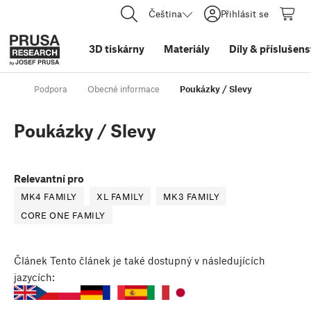
Čeština
Přihlásit se
3D tiskárny
Materiály
Díly
&
příslušens
Podpora
Obecné informace
Poukázky / Slevy
Poukázky / Slevy
Relevantní pro
MK4 FAMILY
XL FAMILY
MK3 FAMILY
CORE ONE FAMILY
Článek
Tento článek je také dostupný v následujících
jazycích: