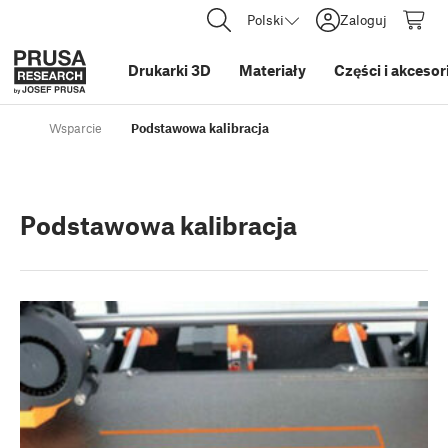
Polski
Zaloguj
Drukarki 3D
Materiały
Części i akcesor
Wsparcie
Podstawowa kalibracja
Podstawowa kalibracja