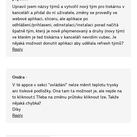
Upravil jsem názvy týmů a vytvořil nový tým pro tiskárnu v
kanceláři a přidal do ní uživatele, změny se provedly ve
webové aplikaci, sliceru, ale aplikace po
odhlášení/prihlaseni, odinstalaci/instalaci porad načítá
špatně tým, který je nově přejmenovaný a druhy (novy tým)
ve kterém je ted tiskárna v kanceláři nevidím vubec. Je
nějaká možnost donutit aplikaci aby udělala refresh týmů?
Reply
Ondra
•
V té appce v sekci "ovládání" nelze měnit teplotu trysky
ani tiskové podložky. Ona tam ta možnost je, ale nejde na
to kliknout:( Třeba na změnu průtoku kliknout lze. Takže
nějaká chybka?
Díky
Reply