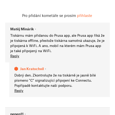
Pro přidání kometáře se prosím
přihlaste
Matěj Minárik
•
Tiskárnu mám přidanou do Prusa app, ale Prusa app říká že
je tiskárna offline, přestože tiskárna samotná ukazuje, že je
připojená k WiFi. A ano, mobil na kterém mám Prusa app
je také připojený na WiFi.
Reply
Jan Kratochvíl
•
Dobrý den. Zkontrolujte že na tiskárně je jasně bílé
písmeno "C" signalizující připojení ke Connectu.
Popřípadě kontaktujte naši podporu.
Reply
pepen11
•