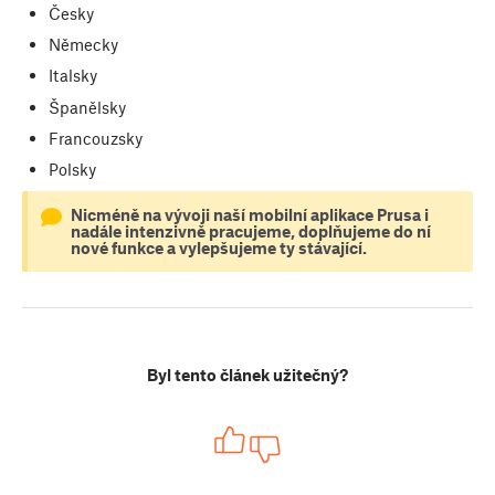
Česky
Německy
Italsky
Španělsky
Francouzsky
Polsky
Nicméně na vývoji naší mobilní aplikace Prusa i
nadále intenzivně pracujeme, doplňujeme do ní
nové funkce a vylepšujeme ty stávající.
Byl tento článek užitečný?