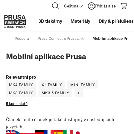
Čeština
Přihlásit se
3D tiskárny
Materiály
Díly
&
příslušens
Podpora
Prusa Connect & PrusaLink
Mobilní aplikace Prusa
Mobilní aplikace Prusa
Relevantní pro
MK4 FAMILY
XL FAMILY
MINI FAMILY
MK3 FAMILY
MK3.5 FAMILY
+
5 komentářů
Článek
Tento článek je také dostupný v následujících
jazycích: