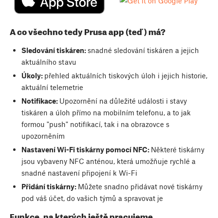
A co všechno tedy Prusa app (teď) má?
Sledování tiskáren:
snadné sledování tiskáren a jejich
aktuálního stavu
Úkoly:
přehled aktuálních tiskových úloh i jejich historie,
aktuální telemetrie
Notifikace:
Upozornění na důležité události i stavy
tiskáren a úloh přímo na mobilním telefonu, a to jak
formou "push" notifikací, tak i na obrazovce s
upozorněním
Nastavení Wi-Fi tiskárny pomocí NFC:
Některé tiskárny
jsou vybaveny NFC anténou, která umožňuje rychlé a
snadné nastavení připojení k Wi-Fi
Přidání tiskárny:
Můžete snadno přidávat nové tiskárny
pod váš účet, do vašich týmů a spravovat je
Funkce, na kterých ještě pracujeme