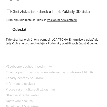
Chci získat jako dárek e-book Základy 3D tisku
Kliknutím udělujete souhlas se
zasíláním newsletteru
.
Odeslat
Tato stránka je chráněna pomocí reCAPTCHA Enterprise a uplatňuje
tedy
Ochranu osobních údajů
a
Podmínky použití
společnosti Google.
Všeobecné obchodní podmínky
Obecné podmínky používání internetových stránek PRUSA
Zásady ochrany soukromí
Informace o cookies
Proces řešení stížností zákazníků
Stavová stránka webu
Nastavení cookies
Recyklace 3D tiskárny