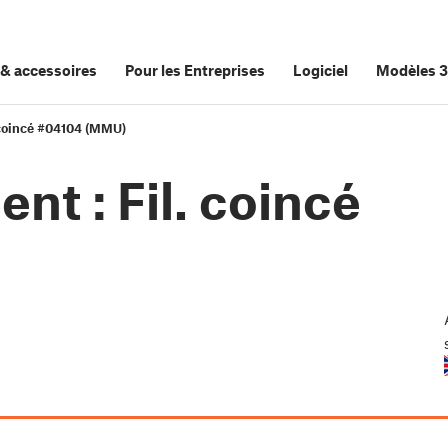
&
accessoires
Pour les Entreprises
Logiciel
Modèles 
. coincé #04104 (MMU)
nt : Fil. coincé