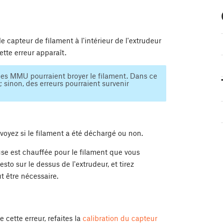
 capteur de filament à l'intérieur de l'extrudeur
ette erreur apparaît.
es MMU pourraient broyer le filament. Dans ce
 sinon, des erreurs pourraient survenir
 voyez si le filament a été déchargé ou non.
use est chauffée pour le filament que vous
Festo sur le dessus de l'extrudeur, et tirez
t être nécessaire.
 cette erreur, refaites la
calibration du capteur