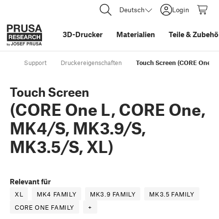
Deutsch
Login
3D-Drucker
Materialien
Teile
&
Zubehö
Support
Druckereigenschaften
Touch Screen (CORE One L,
Touch Screen
(CORE One L, CORE One,
MK4/S, MK3.9/S,
MK3.5/S, XL)
Relevant für
XL
MK4 FAMILY
MK3.9 FAMILY
MK3.5 FAMILY
CORE ONE FAMILY
+