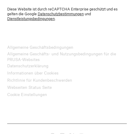
Diese Website ist durch reCAPTCHA Enterprise geschützt und es
gelten die Google
Datenschutzbestimmungen
und
Dienstleistungsbedingungen
.
Allgemeine Geschäftsbedingungen
Allgemeine Geschäfts- und Nutzungsbedingungen für die
PRUSA-Websites
Datenschutzerklärung
Informationen über Cookies
Richtlinie für Kundenbeschwerden
Webseiten Status Seite
Cookie Einstellungen