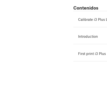
Contenidos
Calibrate i3 Plu
Introduction
First print i3 Pl