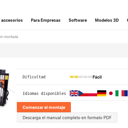
y accesorios
Para Empresas
Software
Modelos 3D
emi-montada
Fácil
Dificultad
Idiomas disponibles
Comenzar el montaje
Descarga el manual completo en formato PDF