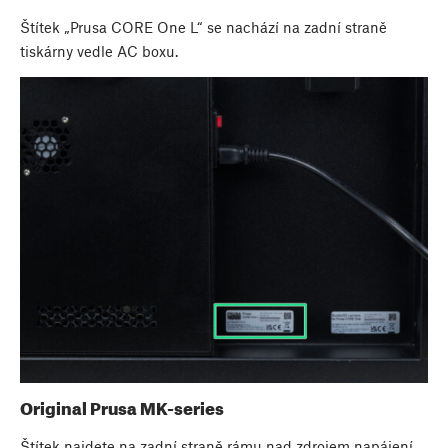
Štítek „Prusa CORE One L“ se nachází na zadní straně
tiskárny vedle AC boxu.
Original Prusa MK-series
Štítek najdete na zadní straně rámu nad zdrojem napájení