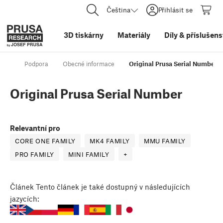
Čeština
Přihlásit se
3D tiskárny
Materiály
Díly
&
příslušens
Podpora
Obecné informace
Original Prusa Serial Number
Original Prusa Serial Number
Relevantní pro
CORE ONE FAMILY
MK4 FAMILY
MMU FAMILY
PRO FAMILY
MINI FAMILY
+
Článek
Tento článek je také dostupný v následujících
jazycích: