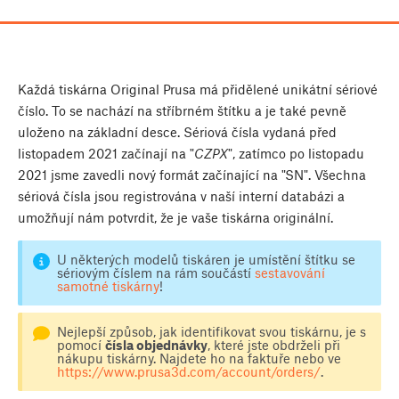
Každá tiskárna Original Prusa má přidělené unikátní sériové
číslo. To se nachází na stříbrném štítku a je také pevně
uloženo na základní desce. Sériová čísla vydaná před
listopadem 2021 začínají na "
CZPX
", zatímco po listopadu
2021 jsme zavedli nový formát začínající na "SN". Všechna
sériová čísla jsou registrována v naší interní databázi a
umožňují nám potvrdit, že je vaše tiskárna originální.
U některých modelů tiskáren je umístění štítku se
sériovým číslem na rám součástí
sestavování
samotné tiskárny
!
Nejlepší způsob, jak identifikovat svou tiskárnu, je s
pomocí
čísla objednávky
, které jste obdrželi při
nákupu tiskárny. Najdete ho na faktuře nebo ve
https://www.prusa3d.com/account/orders/
.