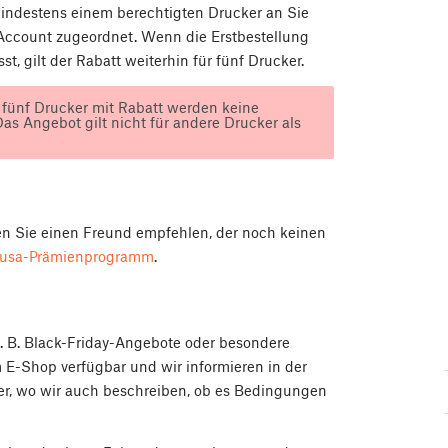
mindestens einem berechtigten Drucker an Sie
 Account zugeordnet. Wenn die Erstbestellung
st, gilt der Rabatt weiterhin für fünf Drucker.
 fünf Drucker mit Rabatt werden keine
as Angebot gilt nicht für andere Drucker als
ten Sie einen Freund empfehlen, der noch keinen
rusa-Prämienprogramm
.
 B. Black-Friday-Angebote oder besondere
 E-Shop verfügbar und wir informieren in der
er, wo wir auch beschreiben, ob es Bedingungen