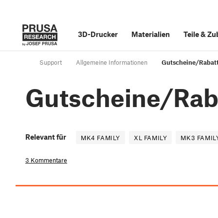
3D-Drucker
Materialien
Teile
&
Zu
Support
Allgemeine Informationen
Gutscheine/Rabat
Gutscheine/Rab
Relevant für
MK4 FAMILY
XL FAMILY
MK3 FAMIL
3 Kommentare