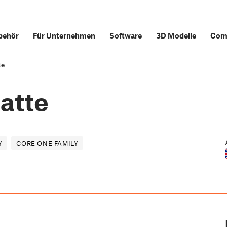
behör
Für Unternehmen
Software
3D Modelle
Com
te
atte
Y
CORE ONE FAMILY