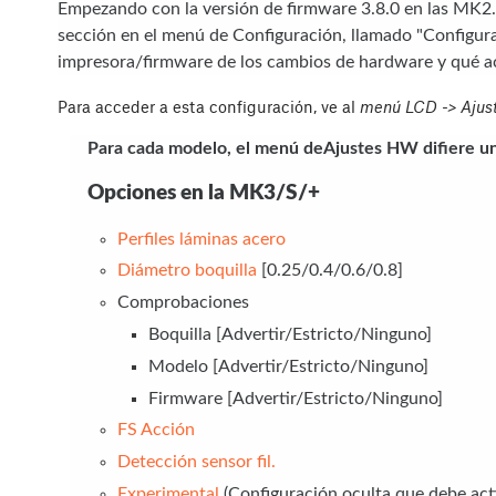
Empezando con la versión de firmware 3.8.0 en las M
sección en el menú de Configuración, llamado "Configura
impresora/firmware de los cambios de hardware y qué ac
Para acceder a esta configuración, ve al
menú LCD -> Ajus
Para cada modelo, el menú deAjustes HW difiere u
Opciones en la MK3/S/+
Perfiles láminas acero
Diámetro boquilla
[0.25/0.4/0.6/0.8]
Comprobaciones
Boquilla [Advertir/Estricto/Ninguno]
Modelo [Advertir/Estricto/Ninguno]
Firmware [Advertir/Estricto/Ninguno]
FS Acción
Detección sensor fil.
Experimental
(Configuración oculta que debe act