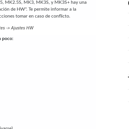
K2.5, MK2.5S, MK3, MK3S, y MK3S+ hay una
ción de HW". Te permite informar a la
ciones tomar en caso de conflicto.
tes -> Ajustes HW
n poco:
ivarse)