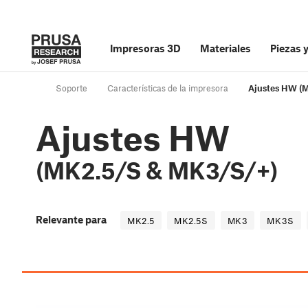
Impresoras 3D
Materiales
Piezas 
Soporte
Características de la impresora
Ajustes HW (
Ajustes HW
(MK2.5/S & MK3/S/+)
Relevante para
MK2.5
MK2.5S
MK3
MK3S