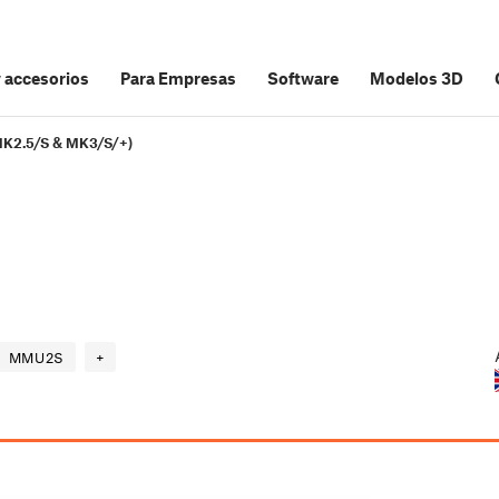
y accesorios
Para Empresas
Software
Modelos 3D
MK2.5/S & MK3/S/+)
MMU2S
+