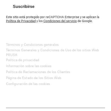
Suscribirse
Este sitio está protegido por reCAPTCHA Enterprise y se aplican la
Política de Privacidad
y los
Condiciones del servicio
de Google.
Términos y Condiciones generales
Términos Generales y Condiciones de Uso de los sitios Web
PRUSA
Política de privacidad
Información sobre las cookies
Política de Reclamaciones de los Clientes
Página de Estado de los Sitios Web
Configuración de las cookies