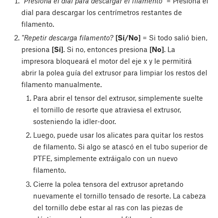
"Presiona el dial para descargar el filamento"
= Presiona el
dial para descargar los centrímetros restantes de
filamento.
"Repetir descarga filamento?
[Sí/No]
= Si todo salió bien,
presiona
[Sí]
. Si no, entonces presiona
[No]
. La
impresora bloqueará el motor del eje x y le permitirá
abrir la polea guía del extrusor para limpiar los restos del
filamento manualmente.
Para abrir el tensor del extrusor, simplemente suelte
el tornillo de resorte que atraviesa el extrusor,
sosteniendo la idler-door.
Luego, puede usar los alicates para quitar los restos
de filamento. Si algo se atascó en el tubo superior de
PTFE, simplemente extráigalo con un nuevo
filamento.
Cierre la polea tensora del extrusor apretando
nuevamente el tornillo tensado de resorte. La cabeza
del tornillo debe estar al ras con las piezas de