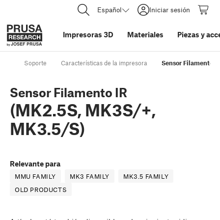
Español
Iniciar sesión
Impresoras 3D
Materiales
Piezas y acc
Soporte
Características de la impresora
Sensor Filamento I
Sensor Filamento IR
(MK2.5S, MK3S/+,
MK3.5/S)
Relevante para
MMU FAMILY
MK3 FAMILY
MK3.5 FAMILY
OLD PRODUCTS