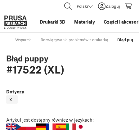
Polski
Zaloguj
Drukarki 3D
Materiały
Części i akcesor
Wsparcie
Rozwiązywanie problemów z drukarką
Błąd puppy
Błąd puppy
#17522 (XL)
Dotyczy
XL
Artykuł
jest dostępny również w językach: