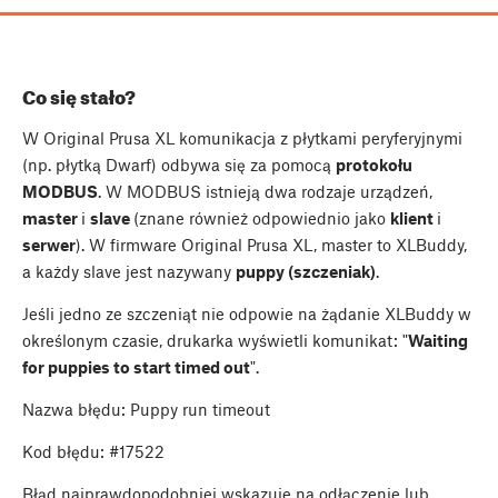
Co się stało?
W Original Prusa XL komunikacja z płytkami peryferyjnymi
(np. płytką Dwarf) odbywa się za pomocą
protokołu
MODBUS
. W MODBUS istnieją dwa rodzaje urządzeń,
master
i
slave
(znane również odpowiednio jako
klient
i
serwer
). W firmware Original Prusa XL, master to XLBuddy,
a każdy slave jest nazywany
puppy (szczeniak)
.
Jeśli jedno ze szczeniąt nie odpowie na żądanie XLBuddy w
określonym czasie, drukarka wyświetli komunikat: "
Waiting
for puppies to start timed out
".
Nazwa błędu: Puppy run timeout
Kod błędu: #17522
Błąd najprawdopodobniej wskazuje na odłączenie lub