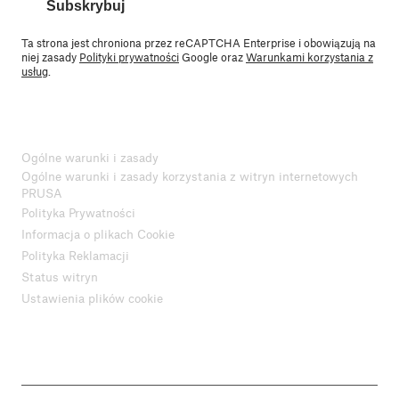
Subskrybuj
Ta strona jest chroniona przez reCAPTCHA Enterprise i obowiązują na
niej zasady
Polityki prywatności
Google oraz
Warunkami korzystania z
usług
.
Ogólne warunki i zasady
Ogólne warunki i zasady korzystania z witryn internetowych
PRUSA
Polityka Prywatności
Informacja o plikach Cookie
Polityka Reklamacji
Status witryn
Ustawienia plików cookie