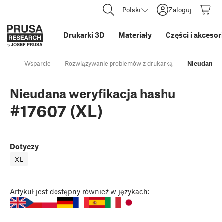
Polski
Zaloguj
Drukarki 3D
Materiały
Części i akcesor
Wsparcie
Rozwiązywanie problemów z drukarką
Nieudana w
Nieudana weryfikacja hashu
#17607 (XL)
Dotyczy
XL
Artykuł
jest dostępny również w językach: