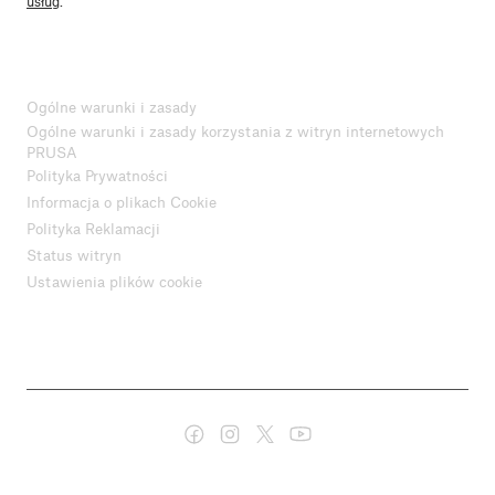
usług
.
Ogólne warunki i zasady
Ogólne warunki i zasady korzystania z witryn internetowych
PRUSA
Polityka Prywatności
Informacja o plikach Cookie
Polityka Reklamacji
Status witryn
Ustawienia plików cookie