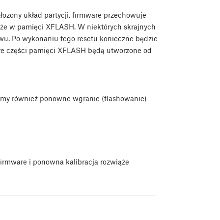
łożony układ partycji, firmware przechowuje
kże w pamięci XFLASH. W niektórych skrajnych
u. Po wykonaniu tego resetu konieczne będzie
óre części pamięci XFLASH będą utworzone od
ecamy również ponowne wgranie (flashowanie)
firmware i ponowna kalibracja rozwiąże