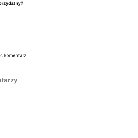
 przydatny?
ać komentarz
tarzy