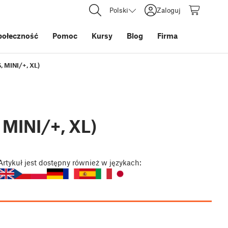
Polski
Zaloguj
połeczność
Pomoc
Kursy
Blog
Firma
 MINI/+, XL)
MINI/+, XL)
Artykuł
jest dostępny również w językach: