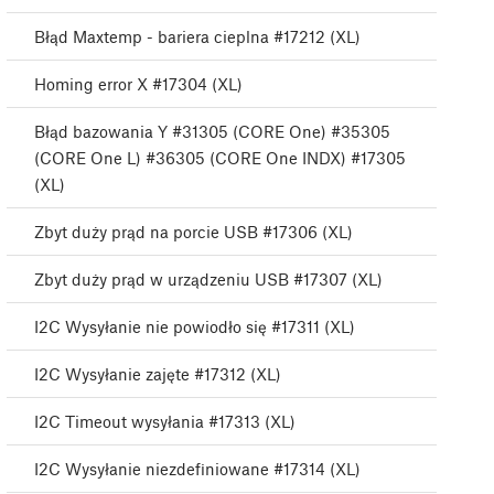
Błąd Maxtemp - bariera cieplna #17212 (XL)
Homing error X #17304 (XL)
Błąd bazowania Y #31305 (CORE One) #35305
(CORE One L) #36305 (CORE One INDX) #17305
(XL)
Zbyt duży prąd na porcie USB #17306 (XL)
Zbyt duży prąd w urządzeniu USB #17307 (XL)
I2C Wysyłanie nie powiodło się #17311 (XL)
I2C Wysyłanie zajęte #17312 (XL)
I2C Timeout wysyłania #17313 (XL)
I2C Wysyłanie niezdefiniowane #17314 (XL)