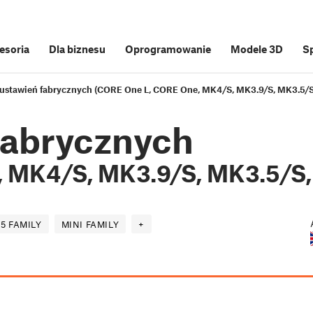
cesoria
Dla biznesu
Oprogramowanie
Modele 3D
S
 ustawień fabrycznych (CORE One L, CORE One, MK4/S, MK3.9/S, MK3.5/S,
fabrycznych
 MK4/S, MK3.9/S, MK3.5/S, 
5 FAMILY
MINI FAMILY
+