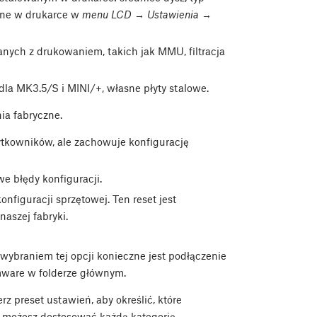
iane w drukarce w
menu LCD → Ustawienia →
anych z drukowaniem, takich jak MMU, filtracja
 dla MK3.5/S i MINI/+, własne płyty stalowe.
ia fabryczne.
użytkowników, ale zachowuje konfigurację
owe błędy konfiguracji.
onfiguracji sprzętowej. Ten reset jest
aszej fabryki.
 wybraniem tej opcji konieczne jest podłączenie
mware w folderze głównym.
rz preset ustawień, aby określić, które
u możesz dostosować każdą kategorię