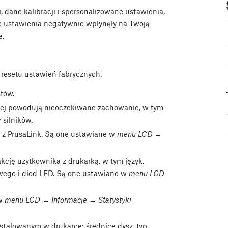
, dane kalibracji i spersonalizowane ustawienia,
ne ustawienia negatywnie wpłynęły na Twoją
e.
 resetu ustawień fabrycznych.
stów.
ściej powodują nieoczekiwane zachowanie, w tym
 silników.
e z PrusaLink. Są one ustawiane w
menu LCD →
kcję użytkownika z drukarką, w tym język,
owego i diod LED. Są one ustawiane w
menu LCD
 w
menu LCD → Informacje → Statystyki
stalowanym w drukarce: średnice dysz, typ