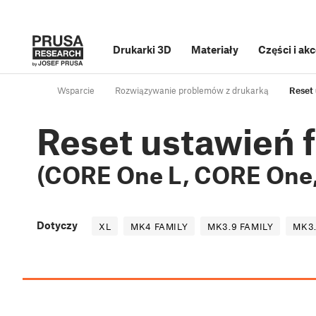
Drukarki 3D
Materiały
Części i ak
Wsparcie
Rozwiązywanie problemów z drukarką
Reset
Reset ustawień 
(CORE One L, CORE One,
Dotyczy
XL
MK4 FAMILY
MK3.9 FAMILY
MK3.