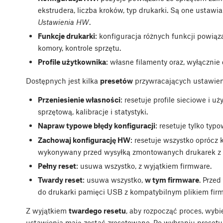
ekstrudera, liczba kroków, typ drukarki. Są one ustaw
Ustawienia HW
.
Funkcje drukarki
: konfiguracja różnych funkcji powiąz
komory, kontrole sprzętu.
Profile użytkownika
: własne filamenty oraz, wyłącznie
Dostępnych jest kilka
presetów
przywracających ustawien
Przeniesienie własności
: resetuje profile sieciowe i 
sprzętową, kalibracje i statystyki.
Napraw typowe błędy konfiguracji
: resetuje tylko typ
Zachowaj konfigurację HW
: resetuje wszystko oprócz k
wykonywany przed wysyłką zmontowanych drukarek z n
Pełny reset
: usuwa wszystko, z wyjątkiem firmware.
Twardy reset
: usuwa wszystko,
w tym firmware
. Przed
do drukarki pamięci USB z kompatybilnym plikiem fir
Z wyjątkiem
twardego resetu
, aby rozpocząć proces, wybie
ustawienia mają zostać zresetowane. Po wybraniu preset