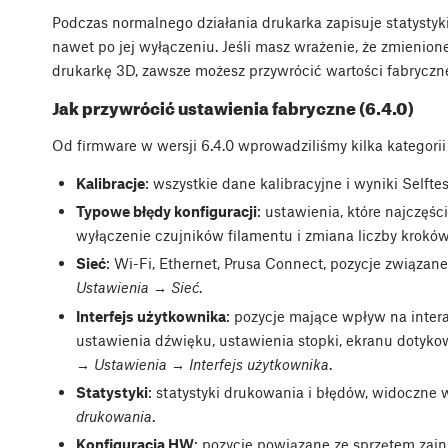
Podczas normalnego działania drukarka zapisuje statystyki
nawet po jej wyłączeniu. Jeśli masz wrażenie, że zmienio
drukarkę 3D, zawsze możesz przywrócić wartości fabryczn
Jak przywrócić ustawienia fabryczne (6.4.0)
Od firmware w wersji 6.4.0 wprowadziliśmy kilka kategorii
Kalibracje
: wszystkie dane kalibracyjne i wyniki Selfte
Typowe błędy konfiguracji
: ustawienia, które najczę
wyłączenie czujników filamentu i zmiana liczby kroków
Sieć
: Wi-Fi, Ethernet, Prusa Connect, pozycje związan
Ustawienia → Sieć
.
Interfejs użytkownika
: pozycje mające wpływ na intera
ustawienia dźwięku, ustawienia stopki, ekranu dotyk
→ Ustawienia → Interfejs użytkownika
.
Statystyki
: statystyki drukowania i błędów, widoczne
drukowania
.
Konfiguracja HW
: pozycje powiązane ze sprzętem zain