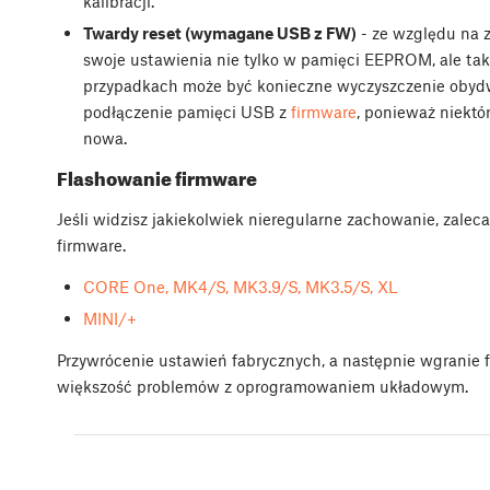
kalibracji.
Twardy reset (wymagane USB z FW)
- ze względu na z
swoje ustawienia nie tylko w pamięci EEPROM, ale ta
przypadkach może być konieczne wyczyszczenie obydw
podłączenie pamięci USB z
firmware
, ponieważ niekt
nowa.
Flashowanie firmware
Jeśli widzisz jakiekolwiek nieregularne zachowanie, zal
firmware.
CORE One, MK4/S, MK3.9/S, MK3.5/S, XL
MINI/+
Przywrócenie ustawień fabrycznych, a następnie wgranie 
większość problemów z oprogramowaniem układowym.